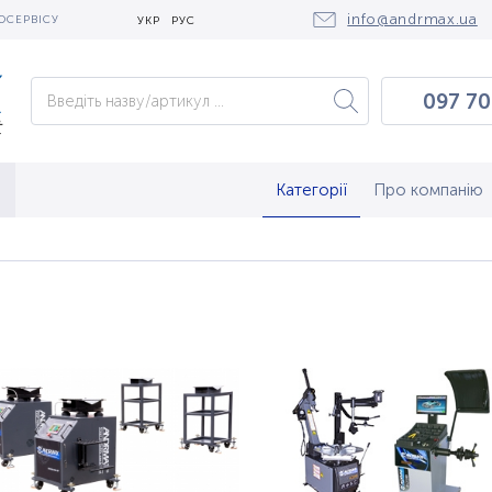
info@andrmax.ua
ОСЕРВІСУ
УКР
РУС
097 70
097 0
050 2
Категорії
Про компанію