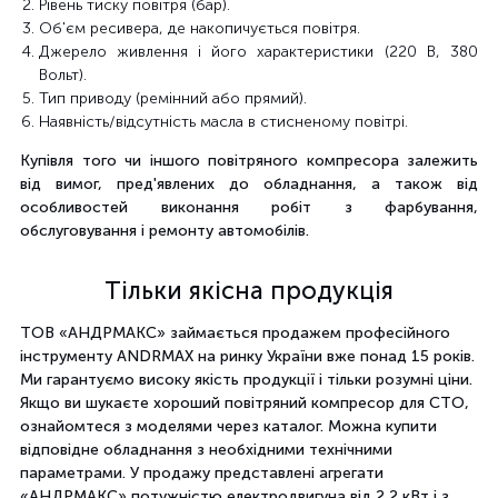
Рівень тиску повітря (бар).
Об'єм ресивера, де накопичується повітря.
Джерело живлення і його характеристики (220 В, 380
Вольт).
Тип приводу (ремінний або прямий).
Наявність/відсутність масла в стисненому повітрі.
Купівля того чи іншого повітряного компресора залежить
від вимог, пред'явлених до обладнання, а також від
особливостей виконання робіт з фарбування,
обслуговування і ремонту автомобілів.
Тільки якісна продукція
ТОВ «АНДРМАКС» займається продажем професійного
інструменту ANDRMAX на ринку України вже понад 15 років.
Ми гарантуємо високу якість продукції і тільки розумні ціни.
Якщо ви шукаєте хороший повітряний компресор для СТО,
ознайомтеся з моделями через каталог. Можна купити
відповідне обладнання з необхідними технічними
параметрами. У продажу представлені агрегати
«АНДРМАКС» потужністю електродвигуна від 2,2 кВт і з