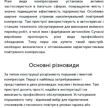
Різні види компресорних установок активно
застосовуються в багатьох сферах, покращуючи якість і
значно підвищуючи ефективність підприємства. Особливо
широке поширення отримав накопичувальний повітряний
компресор. Такі пристрої використовують в автосервісах і
станціях технічного обслуговування для виконання великого
переліку робіт, в числі яких і фарбування автомобіля. Сучасні
виробники пропонують різні види професійного
обладнання. Тому перш ніж купити такий пристрій,
необхідно визначитися з оптимальними характеристиками
повітряного компресора.
Основні різновиди
За типом конструкції розрізняють поршневі і гвинтові
компресори. Перші є найбільш затребуваними і
представлені в двох різновидах: масляні і безмасляні. Такі
пристрої досить прості, надійні в експлуатації і не
вимагають професійного обслуговування. Устаткування
поршневого типу - відмінний вибір для підключення
споживачів стисненого повітря в умовах гаража або