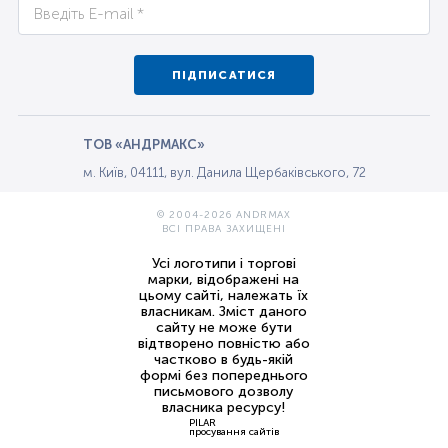
ПІДПИСАТИСЯ
ТОВ «АНДРМАКС»
м. Київ, 04111, вул. Данила Щербаківського, 72
© 2004-2026 ANDRMAX
ВСІ ПРАВА ЗАХИЩЕНІ
Усі логотипи і торгові
марки, відображені на
цьому сайті, належать їх
власникам. Зміст даного
сайту не може бути
відтворено повністю або
частково в будь-якій
формі без попереднього
письмового дозволу
власника ресурсу!
PILAR
просування сайтів