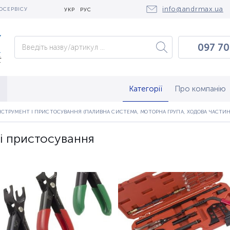
info@andrmax.ua
ОСЕРВІСУ
УКР
РУС
097 70
097 0
050 2
Категорії
Про компанію
НСТРУМЕНТ І ПРИСТОСУВАННЯ (ПАЛИВНА СИСТЕМА, МОТОРНА ГРУПА, ХОДОВА ЧАСТИН
і пристосування