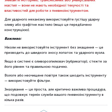
Уникайте моторних, трансмісійних або універсальних
мастил — вони не мають необхідної текучості та
властивостей для роботи з пневмоінструментом.
Для ударного механізму використовуйте густішу ударну
оливу або графітне мастило (якщо це передбачено
конструкцією).
Важливо:
Ніколи не використовуйте інструмент без змащення — це
призводить до швидкого зносу лопаток та ударного вузла.
Якщо в системі є оливорозпилювач (лубрикатор), стежте за
його рівнем та правильною подачею.
Вологе або неочищене повітря також шкодить інструменту
— використовуйте фільтри.
Змазування — це проста, але критично важлива процедура,
що подовжує термін служби вашого пневмоінструменту в
кілька разів.