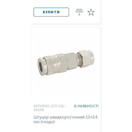
КУПИТИ
АРТИКУЛ: 077-S31-
В НАЯВНОСТІ
45SPA
Штуцер швидкороз'ємний 10×14
мм (гніздо)