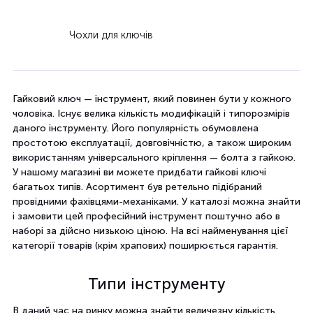
Чохли для ключів
Гайковий ключ — інструмент, який повинен бути у кожного
чоловіка. Існує велика кількість модифікацій і типорозмірів
даного інструменту. Його популярність обумовлена ​​
простотою експлуатації, довговічністю, а також широким
використанням універсального кріплення — болта з гайкою.
У нашому магазині ви можете придбати гайкові ключі
багатьох типів. Асортимент був ретельно підібраний
провідними фахівцями-механіками. У каталозі можна знайти
і замовити цей професійний інструмент поштучно або в
наборі за дійсно низькою ціною. На всі найменування цієї
категорії товарів (крім храпових) поширюється гарантія.
Типи інструменту
В даний час на ринку можна знайти величезну кількість