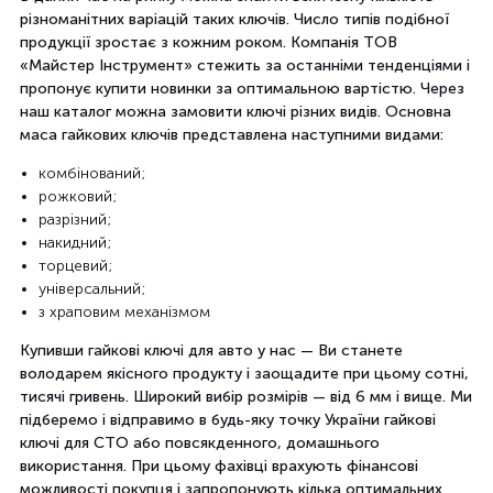
різноманітних варіацій таких ключів. Число типів подібної
продукції зростає з кожним роком. Компанія ТОВ
«Майстер Інструмент» стежить за останніми тенденціями і
пропонує купити новинки за оптимальною вартістю. Через
наш каталог можна замовити ключі різних видів. Основна
маса гайкових ключів представлена наступними видами:
комбінований;
рожковий;
разрізний;
накидний;
торцевий;
універсальний;
з храповим механізмом
Купивши гайкові ключі для авто у нас — Ви станете
володарем якісного продукту і заощадите при цьому сотні,
тисячі гривень. Широкий вибір розмірів — від 6 мм і вище. Ми
підберемо і відправимо в будь-яку точку України гайкові
ключі для СТО або повсякденного, домашнього
використання. При цьому фахівці врахують фінансові
можливості покупця і запропонують кілька оптимальних