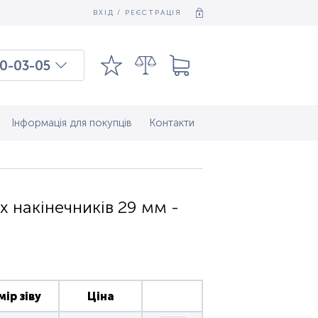
ВХІД / РЕЄСТРАЦІЯ
0-03-05
03-03-09
7-37-083
Інформація для покупців
Контакти
НОГО ПРИЗНАЧЕННЯ)
х накінечників 29 мм -
мір зіву
Ціна