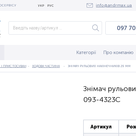
info@andrmax.ua
ОСЕРВІСУ
УКР
РУС
097 70
097 0
050 2
Категорії
Про компанію
І ПРИСТОСУВАННЯ (ПАЛИВНА СИСТЕМА, МОТОРНА ГРУПА, ХОДОВА ЧАСТИНА, ЗАГАЛЬ
ХОДОВА ЧАСТИНА
ЗНІМАЧ РУЛЬОВИХ НАКІНЕЧНИКІВ 29 ММ
Знімач рульови
093-4323C
Артикул
Роз