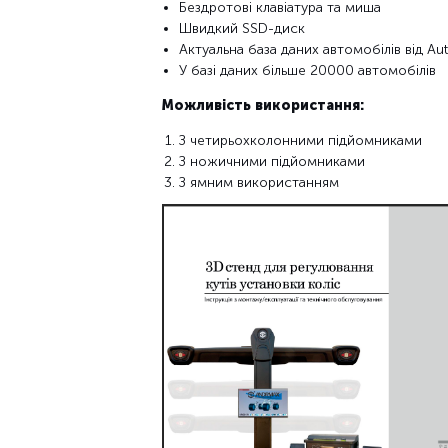
Бездротові клавіатура та миша
Швидкий SSD-диск
Актуальна база даних автомобілів від Au
У базі даних більше 20000 автомобілів
Можливість використання:
З четирьохколонними підйомниками
З ножичними підйомниками
З ямним використанням