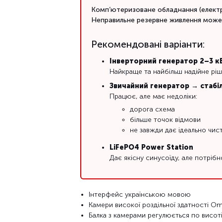
Комп’ютеризоване обладнання (електр
Неправильне резервне живлення може
Рекомендовані варіанти:
Інверторний генератор 2–3 к
Найкраще та найбільш надійне ріш
Звичайний генератор → стабіл
Працює, але має недоліки:
дорога схема
більше точок відмови
не завжди дає ідеально чис
LiFePO4 Power Station
Дає якісну синусоїду, але потрібн
Інтерфейс українською мовою
Камери високої роздільної здатності Omn
Балка з камерами регулюється по висот