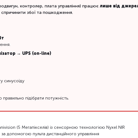
одвигун, контролер, плата управління) працює
лише від джере
 спричинити збої та пошкодження.
Вт
ення.
ізатор → UPS (on-line)
ту синусоїду
о правильно підібрати потужність.
ivision (5 Мегапікселів) із сенсорною технологією Nyxel NIR
і за допомогою пульта дистанційного управління