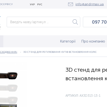
info@andrmax.ua
ОСЕРВІСУ
УКР
РУС
097 70
097 0
050 2
Категорії
Про компанію
-СХОДЖЕННЯ»
3D СТЕНД ДЛЯ РЕГУЛЮВАННЯ КУТІВ ВСТАНОВЛЕННЯ КОЛІС
3D стенд для р
встановлення к
АРТИКУЛ: AX3D313-13-1