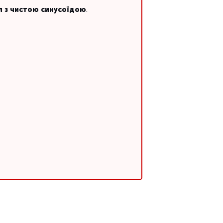
л з чистою синусоїдою
.