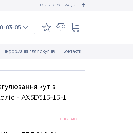
ВХІД / РЕЄСТРАЦІЯ
0-03-05
03-03-09
7-37-083
Інформація для покупців
Контакти
егулювання кутів
оліс - AX3D313-13-1
ОЧІКУЄМО