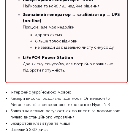
Найкраще та найбільш надійне рішення.
Звичайний генератор → стабілізатор → UPS
(on-line)
Працює, але має недоліки:
дорога схема
більше точок відмови
не завжди дає ідеально чисту синусоїду
LiFePO4 Power Station
Дає якісну синусоїду, але потрібно правильно
підібрати потужність.
Інтерфейс українською мовою
Камери високої роздільної здатності Omnivision (5
Мегапікселів) із сенсорною технологією Nyxel NIR
Балка з камерами регулюється по висоті за допомогою
пульта дистанційного управління
Бездротові клавіатура та миша
Швидкий SSD-диск