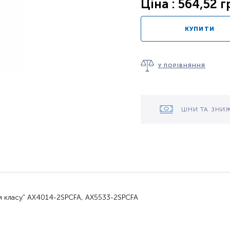
Ціна : 564,52 г
КУПИТИ
У ПОРІВНЯННЯ
ЦІНИ ТА ЗНИ
м класу" AX4014-2SPCFA, AX5533-2SPCFA