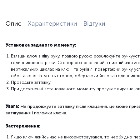
Опис
Характеристики
Відгуки
Установка
заданого
моменту
:
Взявши
ключ
в
ліву
руку,
правою рукою
розблокуйте
ручку
уст
годинникової стрілки.
Стопор
розташований в нижній частині
вертикальних
шкалах
на ключі
та руків'я,
повертаючи
ручку
ус
обов'язково
затягніть
стопор
, обертаючи
його
за годиннико
Проводьте
затяжку
.
При
досягненні
встановленого
моменту
пролунає
виразне
кл
Увага:
Не
продовжуйте
затяжку
після клацання
, це може при
затягування
і поломки
ключа.
Застереження:
Якщо
ключ
якийсь час не
використовувався
, то
необхідно
пе