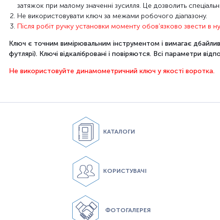
затяжок
при
малому значенні
зусилля.
Це дозволить
спеціаль
Не використовувати
ключ
за
межами робочого
діапазону.
Після робіт
ручку
установки
моменту
обов'язково
звести
в
ну
Ключ
є точним
вимірювальним інструментом
і вимагає
дбайли
футлярі
).
Ключі
відкалібровані
і
повіряются
.
Всі
параметри відп
Не використовуйте динамометричний ключ у якості воротка.
КАТАЛОГИ
КОРИСТУВАЧІ
ФОТОГАЛЕРЕЯ