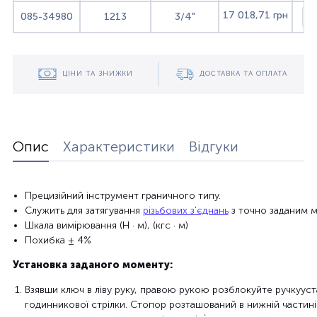
17 018,71 грн
085-34980
1213
3/4"
ЦІНИ ТА ЗНИЖКИ
ДОСТАВКА ТА ОПЛАТА
Опис
Характеристики
Відгуки
Прецизійний
інструмент
граничного
типу.
Служить
для
затягування
різьбових з'єднань
з
точно
заданим 
Шкала
вимірювання
(
Н ·
м)
,
(кгс
·
м)
Похибка
± 4%
Установка
заданого
моменту
:
Взявши
ключ
в
ліву
руку,
правою рукою
розблокуйте
ручку
уст
годинникової стрілки.
Стопор
розташований в нижній частині