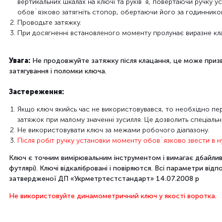
вертикальних
шкалах
на ключі
та руків`я,
повертаючи
ручку
ус
обов`язково
затягніть
стопор
, обертаючи
його
за годиннико
Проводьте
затяжку
.
При
досягненні
встановленого
моменту
пролунає
виразне
кл
Увага:
Не
продовжуйте
затяжку
після клацання
, це може при
затягування
і поломки
ключа.
Застереження:
Якщо
ключ
якийсь час не
використовувався
, то
необхідно
пе
затяжок
при
малому значенні
зусилля.
Це дозволить
спеціаль
Не використовувати
ключ
за
межами робочого
діапазону.
Після робіт
ручку
установки
моменту
обов`язково
звести
в
н
Ключ
є точним
вимірювальним інструментом
і вимагає
дбайли
футлярі
).
Ключі
відкалібровані
і
повіряются
.
Всі
параметри відп
затвердженої
ДП «
Укрметртестстандарт»
14.07.2008 р
Не використовуйте динамометричний ключ у якості воротка.