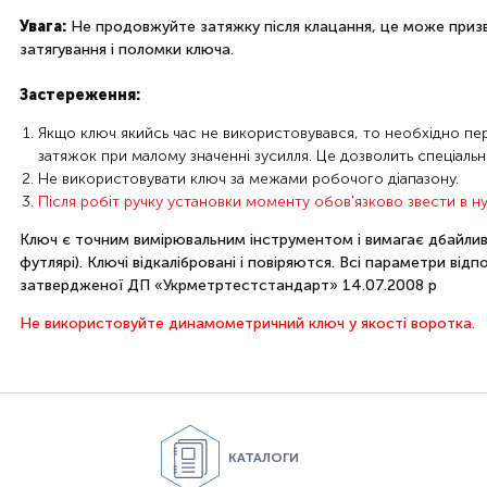
Увага:
Не
продовжуйте
затяжку
після клацання
, це може при
затягування
і поломки
ключа.
Застереження:
Якщо
ключ
якийсь час не
використовувався
, то
необхідно
пе
затяжок
при
малому значенні
зусилля.
Це дозволить
спеціаль
Не використовувати
ключ
за
межами робочого
діапазону.
Після робіт
ручку
установки
моменту
обов'язково
звести
в
ну
Ключ
є точним
вимірювальним інструментом
і вимагає
дбайли
футлярі
).
Ключі
відкалібровані
і
повіряются
.
Всі
параметри відп
затвердженої
ДП «
Укрметртестстандарт»
14.07.2008 р
Не використовуйте динамометричний ключ у якості воротка.
КАТАЛОГИ