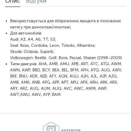
Опис
Відгуки
Використовується для збереження ланцюга в положенні
натягу при демонтажі/монтажі.
Для автомобілів:
Audi: A3, A4, A6, TT, S3;
Seat: Ibiza, Cordoba, Leon, Toledo, Alhambra;
Skoda: Octavia, Superb;
Volkswagen: Beetle, Golf, Bora, Passat, Sharan (1998–2009)
Типи двигунів: AHA, AMB, AMU, APB, ART, ATC, ATQ, AWM,
AWN, AWP, BBD, BCY, BEA, BEL, BFM, APH, ATQ, AUG, AWV,
BKF, BNU, ADR, AEB, AFY, AGN, AGU, AJH, AJL, AJP, AJQ,
AMB, AMK, ANB, APG, APP, APT, APU, APX, ARH, ARK, ARX,
ARY, ARZ, AUG, AUM, AUQ, AVC, AWC, AWM, AWP,
AWT,AWU, AWV, AYP, BAM.
КАТАЛОГИ