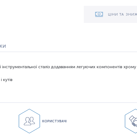
ЦІНИ ТА ЗНИ
уки
ї
інструментальної сталі
з додаванням
легуючих компонентів
хрому
і кутів
КОРИСТУВАЧІ