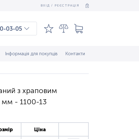
ВХІД / РЕЄСТРАЦІЯ
0-03-05
03-03-09
7-37-083
Інформація для покупців
Контакти
аний з храповим
 мм - 1100-13
озмір
Ціна