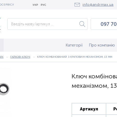
info@andrmax.ua
ОСЕРВІСУ
УКР
РУС
097 70
097 0
050 2
Категорії
Про компанію
НИХ
ГАЙКОВІ КЛЮЧІ
КЛЮЧ КОМБІНОВАНИЙ З ХРАПОВИМ МЕХАНІЗМОМ, 13 ММ
Ключ комбінов
механізмом, 13
Артикул
Р