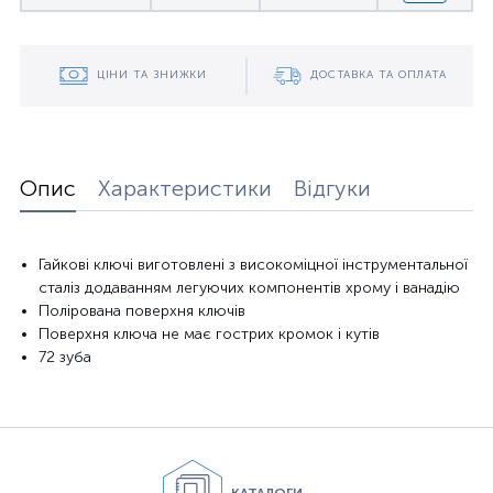
ЦІНИ ТА ЗНИЖКИ
ДОСТАВКА ТА ОПЛАТА
Опис
Характеристики
Відгуки
Гайкові
ключі виготовлені
з високоміцної
інструментальної
сталі
з додаванням
легуючих компонентів
хрому
і ванадію
Полірована поверхня ключів
Поверхня
ключа не
має гострих
кромок
і кутів
72
зуба