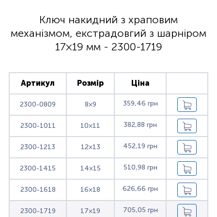
Ключ накидний з храповим
механізмом, екстрадовгий з шарніром
17×19 мм - 2300-1719
Артикул
Розмір
Ціна
359,46 грн
2300-0809
8×9
382,88 грн
2300-1011
10×11
452,19 грн
2300-1213
12×13
510,98 грн
2300-1415
14×15
626,66 грн
2300-1618
16×18
705,05 грн
2300-1719
17×19