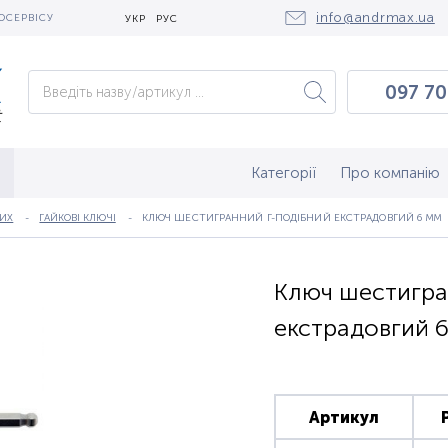
info@andrmax.ua
ОСЕРВІСУ
УКР
РУС
097 70
097 0
050 2
Категорії
Про компанію
НИХ
ГАЙКОВІ КЛЮЧІ
КЛЮЧ ШЕСТИГРАННИЙ Г-ПОДІБНИЙ ЕКСТРАДОВГИЙ 6 ММ
Ключ шестигра
екстрадовгий 
Артикул