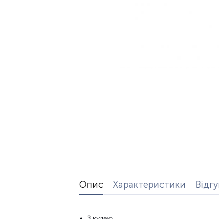
Опис
Характеристики
Відг
З
кулею