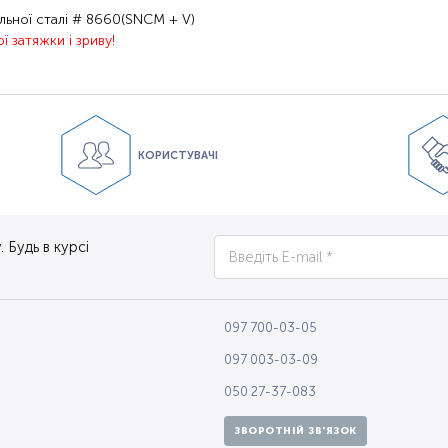
ьної сталі
#
8660
(
SNCM
+
V)
ої
затяжки
і
зриву
!
КОРИСТУВАЧІ
 Будь в курсі
097 700-03-05
097 003-03-09
050 27-37-083
ЗВОРОТНІЙ ЗВ'ЯЗОК