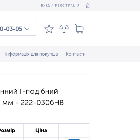
ВХІД / РЕЄСТРАЦІЯ
0-03-05
03-03-09
7-37-083
Інформація для покупців
Контакти
нний Г-подібний
6 мм - 222-0306HB
Розмір
Ціна