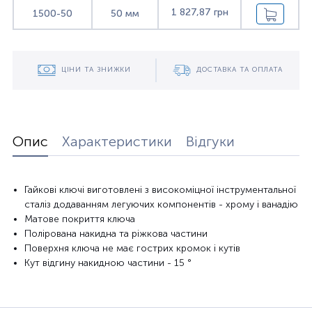
1 827,87 грн
1500-50
50 мм
ЦІНИ ТА ЗНИЖКИ
ДОСТАВКА ТА ОПЛАТА
Опис
Характеристики
Відгуки
Гайкові
ключі виготовлені
з високоміцної
інструментальної
сталі
з додаванням
легуючих
компонентів -
хрому
і ванадію
Матове покриття
ключа
Полірована
накидна
та
ріжкова
частини
Поверхня
ключа не
має гострих
кромок
і кутів
Кут
відгину
накидною
частини
- 15
°