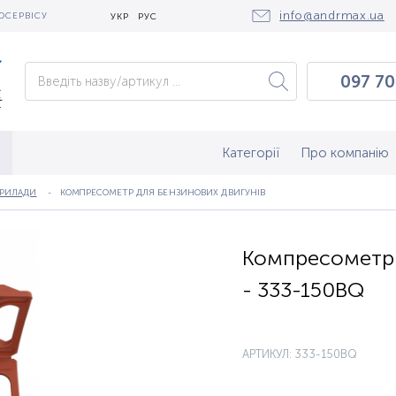
info@andrmax.ua
ОСЕРВІСУ
УКР
РУС
097 70
097 0
050 2
Категорії
Про компанію
ПРИЛАДИ
КОМПРЕСОМЕТР ДЛЯ БЕНЗИНОВИХ ДВИГУНІВ
Компресометр 
- 333-150BQ
АРТИКУЛ: 333-150BQ