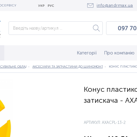
info@andrmax.ua
ОСЕРВІСУ
УКР
РУС
097 70
097 0
050 2
Категорії
Про компанію
СУВАЛЬНЕ ОБЛАДНАННЯ
АКСЕСУАРИ ТА ЗАПЧАСТИНИ ДО ШИНОМОНТАЖНИХ ВЕРСТАТІВ
КОНУС ПЛАСТИКО
Конус пластик
затискача - AX
АРТИКУЛ: AXACPL-13-2