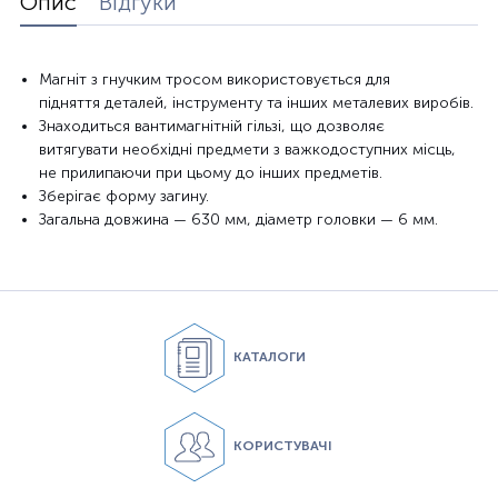
Опис
Відгуки
Магніт з
гнучким
тросом
використовується
для
підняття
деталей
, інструменту
та інших металевих
виробів.
Знаходиться
в
антимагнітній
гільзі,
що
дозволяє
витягувати
необхідні предмети
з важкодоступних
місць,
не
прилипаючи
при
цьому
до інших предметів
.
Зберігає форму
загину
.
Загальна довжина
— 630
мм
, діаметр
головки —
6 мм.
КАТАЛОГИ
КОРИСТУВАЧІ