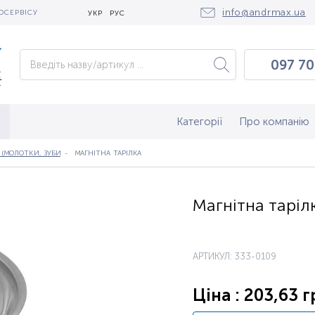
info@andrmax.ua
ОСЕРВІСУ
УКР
РУС
097 70
097 0
050 2
Категорії
Про компанію
МОЛОТКИ, ЗУБИЛА, МАГНІТИ, ЗАХОПЛЕННЯ, ДЗЕРКАЛА, СВІТИЛЬНИКИ, ЛЕЩАТА, МОНТУ
МАГНІТНА ТАРІЛКА
Магнітна таріл
АРТИКУЛ: 333-0109
Ціна : 203,63 г