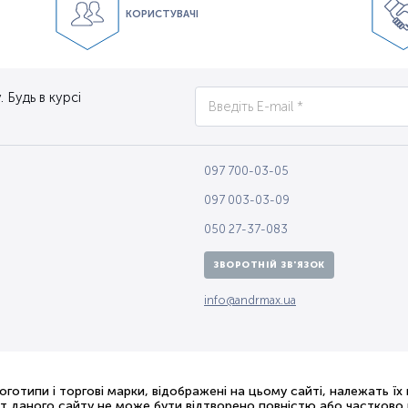
КОРИСТУВАЧІ
 Будь в курсі
097 700-03-05
097 003-03-09
050 27-37-083
ЗВОРОТНІЙ ЗВ'ЯЗОК
info@andrmax.ua
логотипи і торгові марки, відображені на цьому сайті, належать їх
ст даного сайту не може бути відтворено повністю або частково в