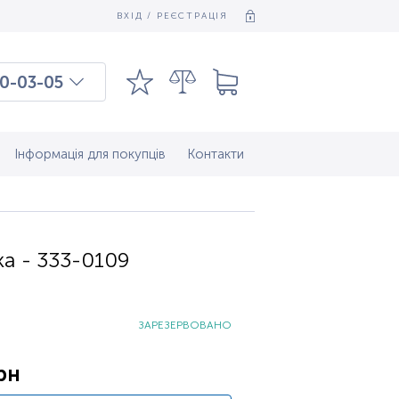
ВХІД / РЕЄСТРАЦІЯ
0-03-05
03-03-09
7-37-083
Інформація для покупців
Контакти
ВАННЯ...)
ка - 333-0109
ЗАРЕЗЕРВОВАНО
рн