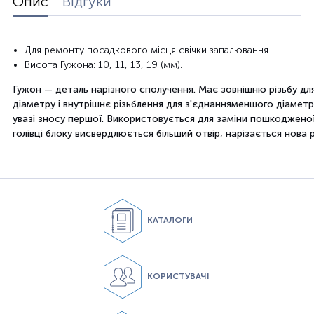
Опис
Відгуки
Для ремонту
посадкового місця
свічки запалювання.
Висота
Гужона
:
10
, 11, 13
, 19 (
мм).
Гужон
—
деталь
нарізного сполучення
.
Має зовнішню різьбу
дл
діаметру і
внутрішнє різьблення для
з'єднання
меншого діаметр
увазі
зносу
першої
.
Використовується
для
заміни
пошкоджено
голівці
блоку
висвердлюється
більший отвір
,
нарізається
нова
КАТАЛОГИ
КОРИСТУВАЧІ