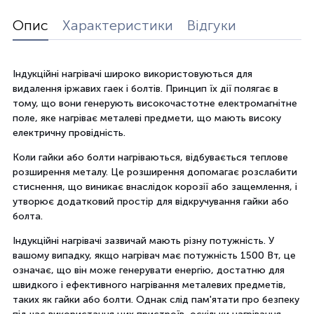
Опис
Характеристики
Відгуки
Індукційні нагрівачі широко використовуються для
видалення іржавих гаек і болтів. Принцип їх дії полягає в
тому, що вони генерують високочастотне електромагнітне
поле, яке нагріває металеві предмети, що мають високу
електричну провідність.
Коли гайки або болти нагріваються, відбувається теплове
розширення металу. Це розширення допомагає розслабити
стиснення, що виникає внаслідок корозії або защемлення, і
утворює додатковий простір для відкручування гайки або
болта.
Індукційні нагрівачі зазвичай мають різну потужність. У
вашому випадку, якщо нагрівач має потужність 1500 Вт, це
означає, що він може генерувати енергію, достатню для
швидкого і ефективного нагрівання металевих предметів,
таких як гайки або болти. Однак слід пам'ятати про безпеку