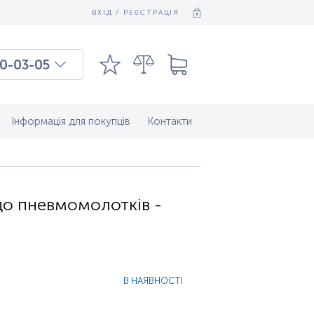
ВХІД / РЕЄСТРАЦІЯ
0-03-05
03-03-09
7-37-083
Інформація для покупців
Контакти
до пневмомолотків -
В НАЯВНОСТІ