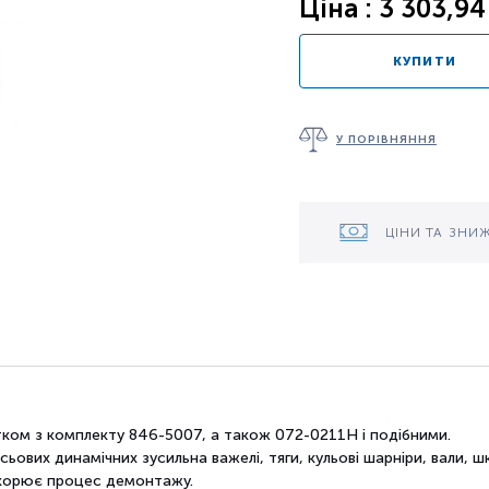
Ціна : 3 303,94
КУПИТИ
У ПОРІВНЯННЯ
ЦІНИ ТА ЗНИ
тком
з комплекту
846-5007
, а
також
072-0211H
і
подібними.
сьових
динамічних зусиль
на
важелі,
тяги,
кульові шарніри
, вали,
шк
скорює
процес демонтажу.