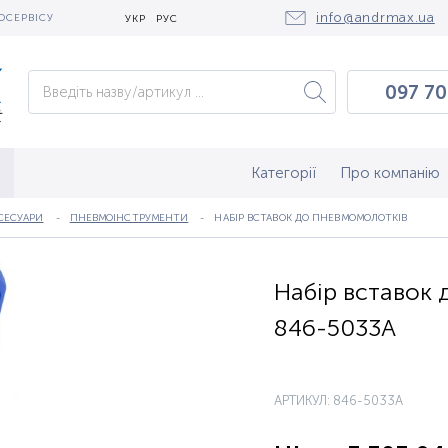
info@andrmax.ua
ОСЕРВІСУ
УКР
РУС
097 70
097 0
050 2
Категорії
Про компанію
СЕСУАРИ
ПНЕВМОІНСТРУМЕНТИ
НАБІР ВСТАВОК ДО ПНЕВМОМОЛОТКІВ
Набір вставок 
846-5033A
АРТИКУЛ: 846-5033A