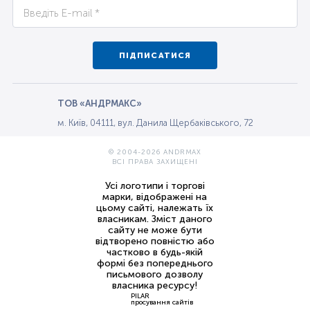
ПІДПИСАТИСЯ
ТОВ «АНДРМАКС»
м. Київ, 04111, вул. Данила Щербаківського, 72
© 2004-2026 ANDRMAX
ВСІ ПРАВА ЗАХИЩЕНІ
Усі логотипи і торгові
марки, відображені на
цьому сайті, належать їх
власникам. Зміст даного
сайту не може бути
відтворено повністю або
частково в будь-якій
формі без попереднього
письмового дозволу
власника ресурсу!
PILAR
просування сайтів