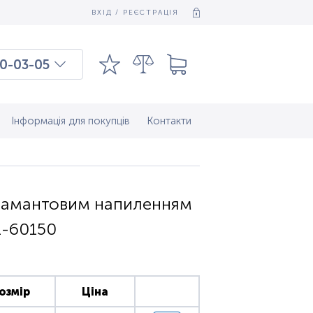
ВХІД / РЕЄСТРАЦІЯ
0-03-05
03-03-09
7-37-083
Інформація для покупців
Контакти
 діамантовим напиленням
1-60150
озмір
Ціна