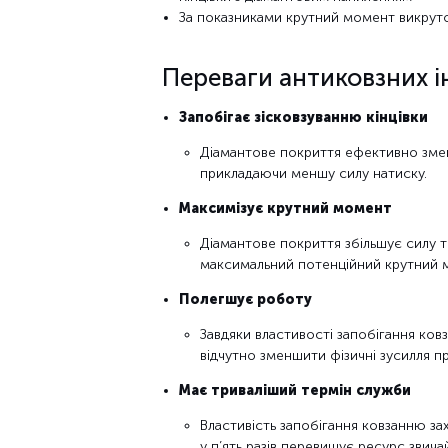
За показниками крутний момент викруток
Переваги антиковзних і
Запобігає зісковзуванню кінцівки
Діамантове покриття ефективно зменш
прикладаючи меншу силу натиску.
Максимізує крутний момент
Діамантове покриття збільшує силу т
максимальний потенційний крутний м
Полегшує роботу
Завдяки властивості запобігання ков
відчутно зменшити фізичні зусилля при
Має триваліший термін служби
Властивість запобігання ковзанню зах
у п’ять разів перевищує ресурс звичай