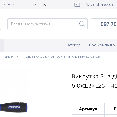
info@andrmax.ua
ОСЕРВІСУ
УКР
РУС
097 70
097 0
050 2
Категорії
Про компанію
ВИКРУТКИ
ВИКРУТКА SL З ДІАМАНТОВИМ НАПИЛЕННЯМ 6.0×1.3×125
Викрутка SL з
6.0×1.3×125 - 4
Артикул
Р