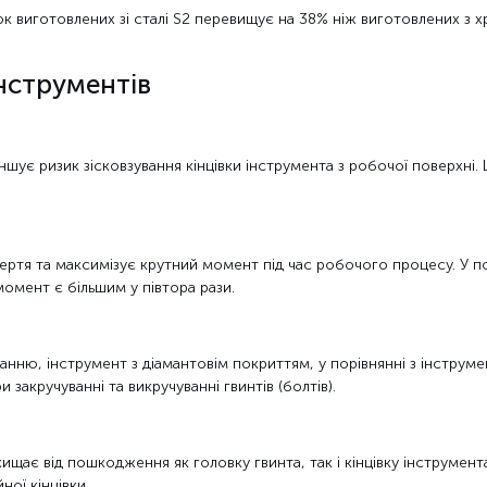
 виготовлених зі сталі S2 перевищує на 38% ніж виготовлених з хро
нструментів
ує ризик зісковзування кінцівки інструмента з робочої поверхні.
ертя та максимізує крутний момент під час робочого процесу. У по
омент є більшим у півтора рази.
занню, інструмент з діамантовім покриттям, у порівнянні з інструм
 закручуванні та викручуванні гвинтів (болтів).
ищає від пошкодження як головку гвинта, так і кінцівку інструмент
ної кінцівки.