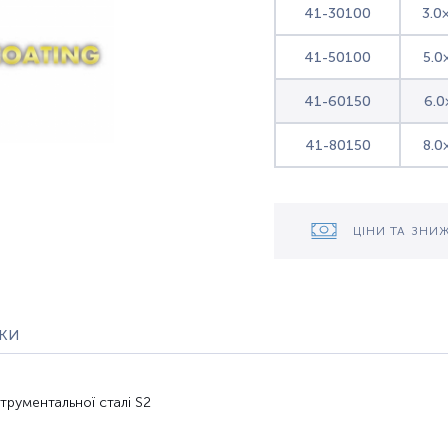
41-30100
3.0
41-50100
5.0
41-60150
6.0
41-80150
8.0
ЦІНИ ТА ЗНИ
уки
трументальної сталі S2