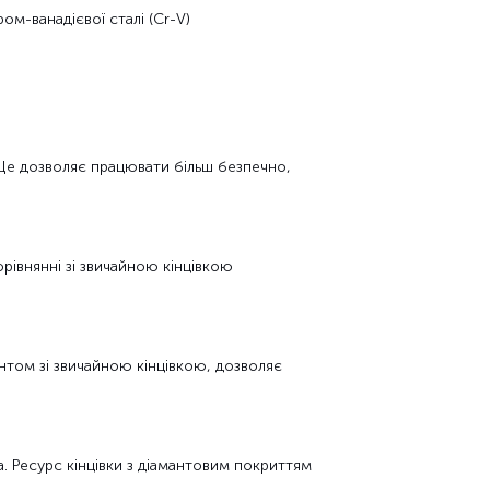
м-ванадієвої сталі (Cr-V)
 Це дозволяє працювати більш безпечно,
рівнянні зі звичайною кінцівкою
ентом зі звичайною кінцівкою, дозволяє
а. Ресурс кінцівки з діамантовим покриттям