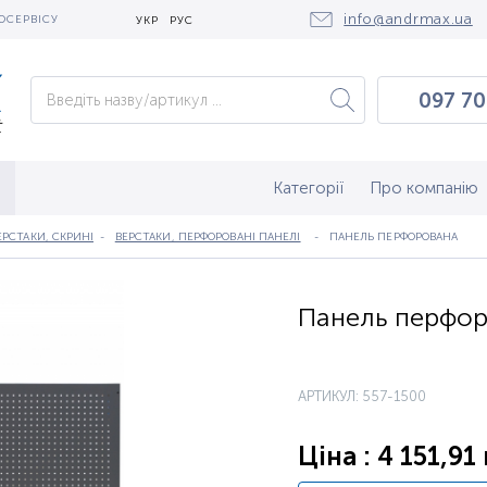
info@andrmax.ua
ОСЕРВІСУ
УКР
РУС
097 70
097 0
050 2
Категорії
Про компанію
ЕРСТАКИ, СКРИНІ
ВЕРСТАКИ, ПЕРФОРОВАНІ ПАНЕЛІ
ПАНЕЛЬ ПЕРФОРОВАНА
Панель перфор
АРТИКУЛ: 557-1500
Ціна : 4 151,91