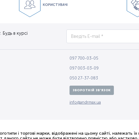
КОРИСТУВАЧІ
 Будь в курсі
097 700-03-05
097 003-03-09
050 27-37-083
ЗВОРОТНІЙ ЗВ'ЯЗОК
info@andrmax.ua
логотипи і торгові марки, відображені на цьому сайті, належать їх
ст даного сайту не може бути відтворено повністю або частково в