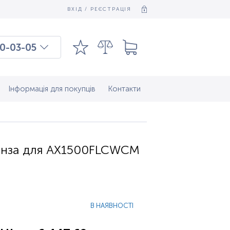
ВХІД / РЕЄСТРАЦІЯ
0-03-05
03-03-09
7-37-083
Інформація для покупців
Контакти
інза для AX1500FLCWCM
В НАЯВНОСТІ