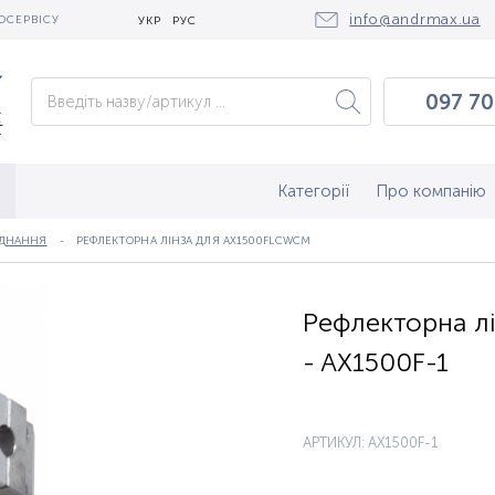
info@andrmax.ua
ОСЕРВІСУ
УКР
РУС
097 70
097 0
050 2
Категорії
Про компанію
АДНАННЯ
РЕФЛЕКТОРНА ЛІНЗА ДЛЯ AX1500FLCWCM
Рефлекторна л
- AX1500F-1
АРТИКУЛ: AX1500F-1