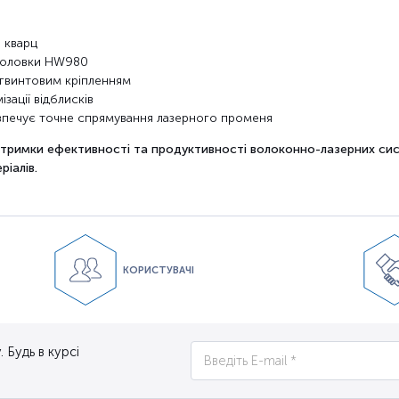
 кварц
 головки HW980
 гвинтовим кріпленням
зації відблисків
печує точне спрямування лазерного променя
дтримки ефективності та продуктивності волоконно-лазерних с
ріалів.
КОРИСТУВАЧІ
 Будь в курсі