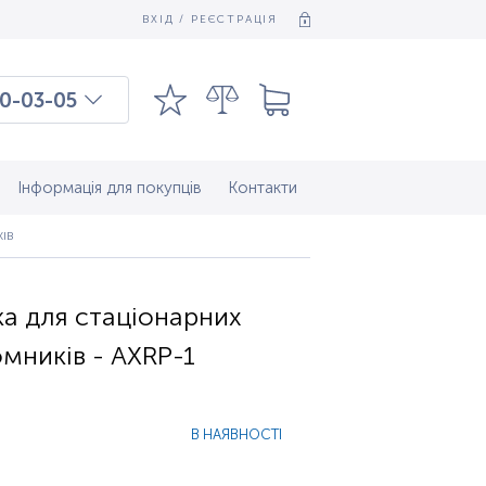
ВХІД / РЕЄСТРАЦІЯ
0-03-05
03-03-09
7-37-083
Інформація для покупців
Контакти
ІВ
а для стаціонарних
мників - AXRP-1
В НАЯВНОСТІ