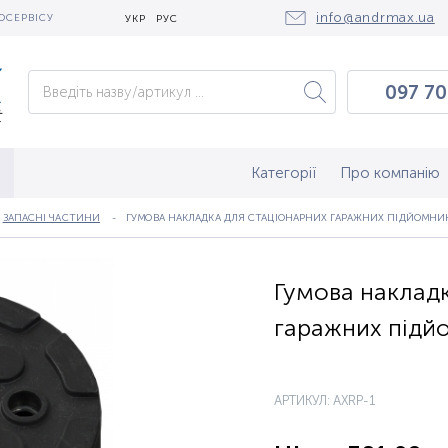
info@andrmax.ua
ОСЕРВІСУ
УКР
РУС
097 70
097 0
050 2
Категорії
Про компанію
ЗАПАСНІ ЧАСТИНИ
ГУМОВА НАКЛАДКА ДЛЯ СТАЦІОНАРНИХ ГАРАЖНИХ ПІДЙОМНИК
Гумова накладк
гаражних підйо
АРТИКУЛ: AXRP-1