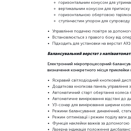
горизонтальним конусом для утрима
вертикальним конусом для притиску д
горизонтальною обертовою тарілкою
ступінчастим упором для супроводу
Управління подачею повітря за допомо
Встановлюється з правого боку від опе
Підходить для установки на верстат AX
Балансувальний верстат з напівавтома
Електронний мікропроцесорний балансувал
визначення конкретного місця приклейки 
Яскравий світлодіодний кнопковий дис
Додаткова кнопкова панель управління 
Автоматичний старт обертання колеса 
Автоматичне вимірювання відстані до ди
УЗ-сонар для вимірювання ширини коле
Режими балансування: динамічний, стат
Режим оптимізації і режим поділу ваги 
Функція наклейки важків за допомогою 
Лазерна індикація положення дисбалансу