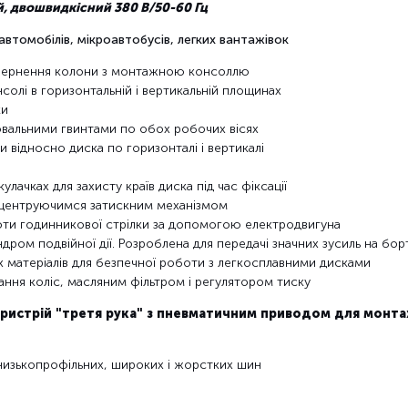
 двошвидкісний 380 В/50-60 Гц
втомобілів, мікроавтобусів, легких вантажівок
повернення колони з монтажною консоллю
олі в горизонтальній і вертикальній площинах
ки
ювальними гвинтами по обох робочих вісях
 відносно диска по горизонталі і вертикалі
улачках для захисту країв диска під час фіксації
оцентруючимся затискним механізмом
оти годинникової стрілки за допомогою електродвигуна
ром подвійної дії. Розроблена для передачі значних зусиль на бор
х матеріалів для безпечної роботи з легкосплавними дисками
ання коліс, масляним фільтром і регулятором тиску
ристрій "третя рука" з пневматичним приводом для монт
 низькопрофільних, широких і жорстких шин