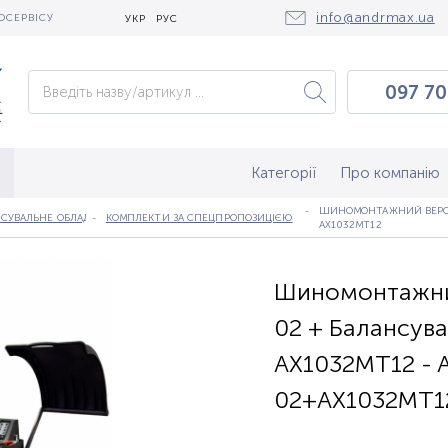
info@andrmax.ua
ОСЕРВІСУ
УКР
РУС
097 70
097 0
050 2
Категорії
Про компанію
ШИНОМОНТАЖНИЙ ВЕРСТА
СУВАЛЬНЕ ОБЛАДНАННЯ
КОМПЛЕКТИ ЗА СПЕЦПРОПОЗИЦІЄЮ
AX1032MT12
Шиномонтажни
02 + Балансув
AX1032MT12 - 
02+AX1032MT1