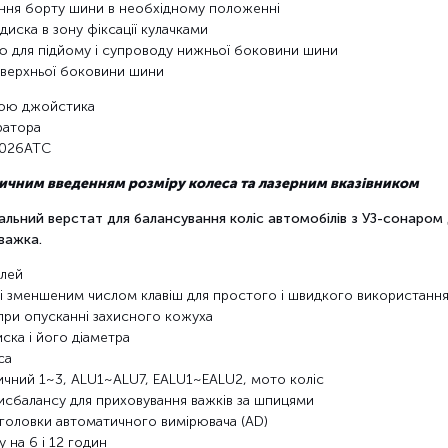
ння борту шини в необхідному положенні
иска в зону фіксації кулачками
 для підйому і супроводу нижньої боковини шини
 верхньої боковини шини
гою джойстика
ратора
1026ATC
тичним введенням розміру колеса та лазерним вказівником
ьний верстат для балансування коліс автомобілів з УЗ-сонаром 
важка.
плей
зі зменшеним числом клавіш для простого і швидкого використанн
при опусканні захисного кожуха
ска і його діаметра
са
ичний 1~3, ALU1~ALU7, EALU1~EALU2, мото коліс
дисбалансу для приховування важків за шпицями
головки автоматичного вимірювача (AD)
 на 6 і 12 годин