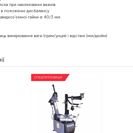
иска при наклеюванні важків
а в положенні дисбалансу
швидкоз'ємної гайки ø 40/3 мм
ць вимірювання ваги (грам/унція) і відстані (мм/дюйм)
ії
СПЕЦПРОПОЗИЦІЯ