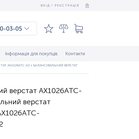
ВХІД / РЕЄСТРАЦІЯ
0-03-05
03-03-09
7-37-083
Інформація для покупців
Контакти
Т AX1026ATC-02 + БАЛАНСУВАЛЬНИЙ ВЕРСТАТ
й верстат AX1026ATC-
альний верстат
AX1026ATC-
2