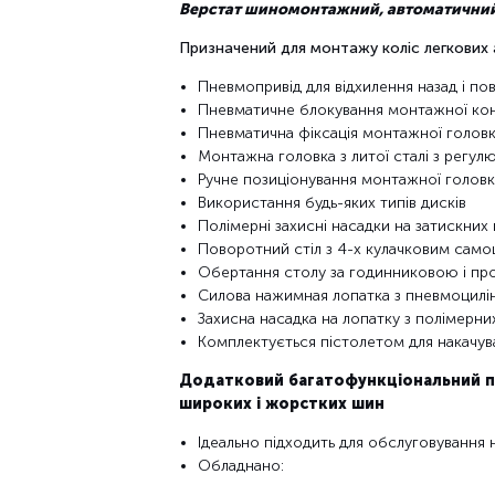
Верстат шиномонтажний, автоматичний,
Призначений для монтажу коліс легкових а
Пневмопривід для відхилення назад і 
Пневматичне блокування монтажної конс
Пневматична фіксація монтажної голов
Монтажна головка з литої сталі з регул
Ручне позиціонування монтажної головки
Використання будь-яких типів дисків
Полімерні захисні насадки на затискних к
Поворотний стіл з 4-х кулачковим сам
Обертання столу за годинниковою і пр
Силова нажимная лопатка з пневмоцилінд
Захисна насадка на лопатку з полімерни
Комплектується пістолетом для накачув
Додатковий багатофункціональний п
широких і жорстких шин
Ідеально підходить для обслуговування
Обладнано: