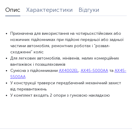
Опис
Характеристики
Відгуки
Призначена для використання на чотирьохстійкових або
ножичних підйомниках при підйомі передньої або задньої
частини автомобіля, ремонтних роботах і "розвал-
сходженні" коліс
Для легкових автомобілів, мінівенів, малих комерційних
вантажівок і позашляховиків
Сумісна з підйомниками
AX4002EL
,
AX45-5000AA
та
AX45-
5500AA
У конструкції траверси передбачений механічний захист
від перевантажень
У комплект входять 2 опори з гумовою накладкою