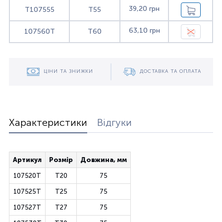
39,20 грн
T107555
T55
63,10 грн
107560T
T60
ЦІНИ ТА ЗНИЖКИ
ДОСТАВКА ТА ОПЛАТА
Характеристики
Відгуки
Артикул
Розмір
Довжина, мм
107520T
T20
75
107525T
T25
75
107527T
T27
75