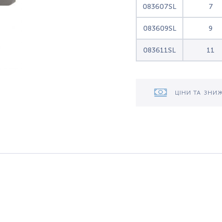
083607SL
7
083609SL
9
083611SL
11
ЦІНИ ТА ЗНИ