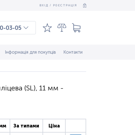
ВХІД / РЕЄСТРАЦІЯ
0-03-05
03-03-09
7-37-083
Інформація для покупців
Контакти
ліцева (SL), 11 мм -
 мм
За типами
Ціна