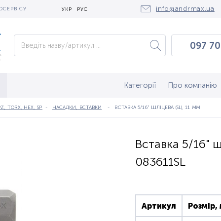
info@andrmax.ua
ОСЕРВІСУ
УКР
РУС
097 70
097 0
050 2
Категорії
Про компанію
Z, TORX, HEX, SPLINE, RIBE
НАСАДКИ, ВСТАВКИ
ВСТАВКА 5/16" ШЛІЦЕВА (SL), 11 ММ
Вставка 5/16" ш
083611SL
Артикул
Розмір,