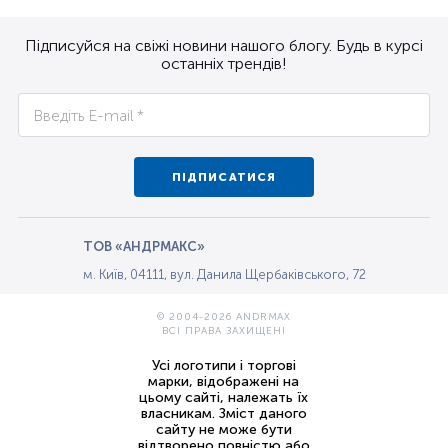
Підписуйся на свіжі новини нашого блогу. Будь в курсі
останніх трендів!
ПІДПИСАТИСЯ
ТОВ «АНДРМАКС»
м. Київ, 04111, вул. Данила Щербаківського, 72
© 2004-2026 ANDRMAX
ВСІ ПРАВА ЗАХИЩЕНІ
Усі логотипи і торгові
марки, відображені на
цьому сайті, належать їх
власникам. Зміст даного
сайту не може бути
відтворено повністю або