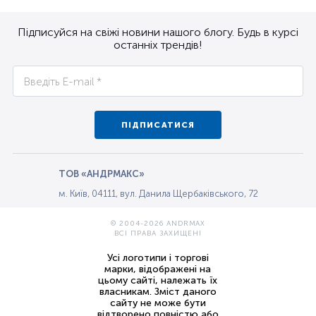
Підписуйся на свіжі новини нашого блогу. Будь в курсі
останніх трендів!
ПІДПИСАТИСЯ
ТОВ «АНДРМАКС»
м. Київ, 04111, вул. Данила Щербаківського, 72
© 2004-2026 ANDRMAX
ВСІ ПРАВА ЗАХИЩЕНІ
Усі логотипи і торгові
марки, відображені на
цьому сайті, належать їх
власникам. Зміст даного
сайту не може бути
відтворено повністю або