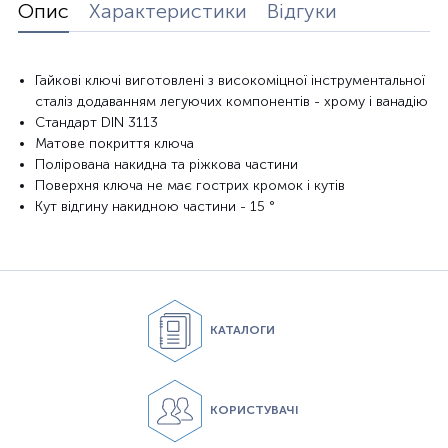
Опис
Характеристики
Відгуки
Гайкові
ключі виготовлені
з високоміцної
інструментальної
сталі
з додаванням
легуючих
компонентів -
хрому
і ванадію
Стандарт DIN 3113
Матове покриття
ключа
Полірована
накидна
та
ріжкова
частини
Поверхня
ключа не
має гострих
кромок
і кутів
Кут
відгину
накидною
частини
- 15
°
КАТАЛОГИ
КОРИСТУВАЧІ