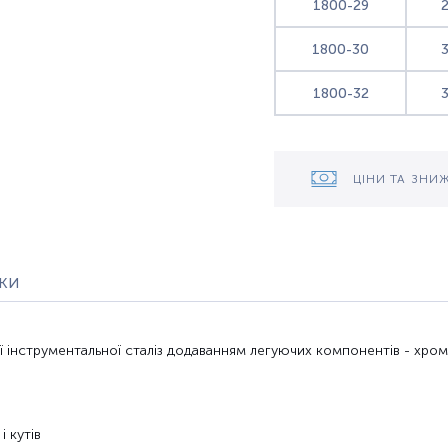
1800-29
1800-30
1800-32
ЦІНИ ТА ЗНИ
уки
ї
інструментальної сталі
з додаванням
легуючих
компонентів -
хром
і кутів