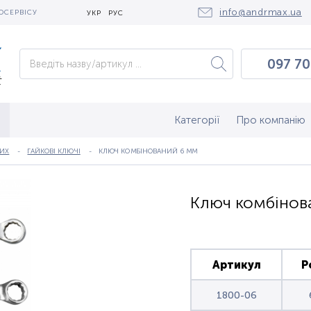
info@andrmax.ua
ОСЕРВІСУ
УКР
РУС
097 70
097 0
050 2
Категорії
Про компанію
НИХ
ГАЙКОВІ КЛЮЧІ
КЛЮЧ КОМБІНОВАНИЙ 6 ММ
Ключ комбінов
Артикул
Р
1800-06