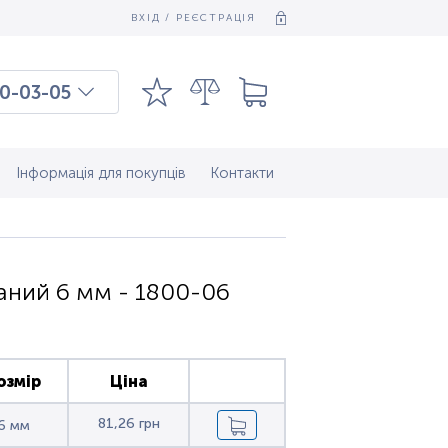
ВХІД / РЕЄСТРАЦІЯ
0-03-05
03-03-09
7-37-083
Інформація для покупців
Контакти
аний 6 мм - 1800-06
озмір
Ціна
81,26 грн
6 мм