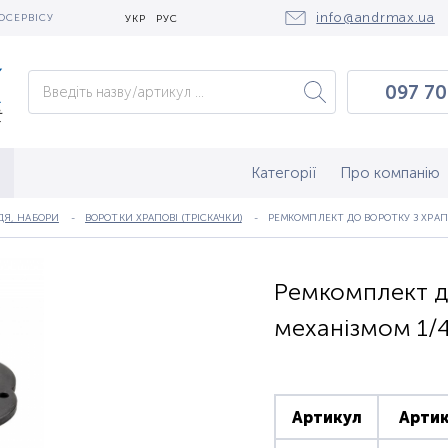
info@andrmax.ua
ОСЕРВІСУ
УКР
РУС
097 70
097 0
050 2
Категорії
Про компанію
ДЯ, НАБОРИ
ВОРОТКИ ХРАПОВІ (ТРІСКАЧКИ)
РЕМКОМПЛЕКТ ДО ВОРОТКУ З ХРАП
Ремкомплект д
механізмом 1/4
Артикул
Артик