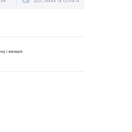
ЖКИ
ДОСТАВКА ТА ОПЛАТА
му і
ванадія
.