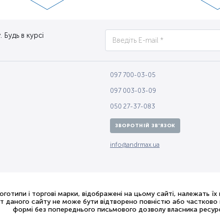
 Будь в курсі
097 700-03-05
097 003-03-09
050 27-37-083
ЗВОРОТНІЙ ЗВ'ЯЗОК
info@andrmax.ua
логотипи і торгові марки, відображені на цьому сайті, належать їх
ст даного сайту не може бути відтворено повністю або частково в
формі без попереднього письмового дозволу власника ресур