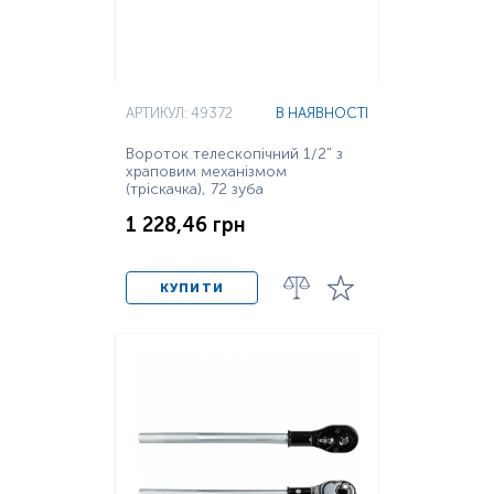
АРТИКУЛ: 49372
В НАЯВНОСТІ
Вороток телескопічний 1/2" з
храповим механізмом
(тріскачка), 72 зуба
1 228,46 грн
КУПИТИ