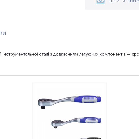
ЦІНИ ТА ЗНИ
уки
ї
інструментальної сталі
з додаванням
легуючих
компонентів —
хро